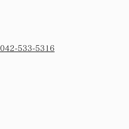
予約優先
電話
042-533-5316
00-12:00 14:00-18:00
休診日 : 水曜日・木曜午前・日曜日）
205-0011 東京都羽村市五ノ神
-15-11 シティプラザはむら404