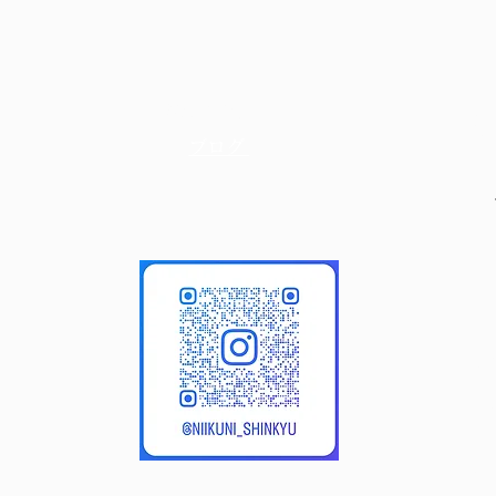
初めての方へ
お
​ブログ
9:
（
〒
4