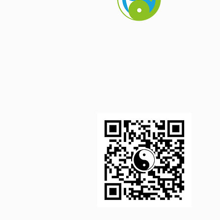
鍼灸
にいくに
治療院
はり・きゅう