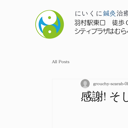
にいくに
治
鍼灸
​羽村駅東口 徒歩
シティプラザ
はむら
All Posts
grouchy-scarab-0
感謝! 