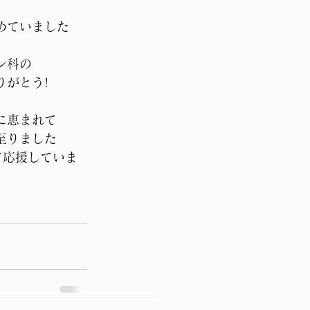
めていました
ン科の
りがとう!
に恵まれて
至りました
て応援していま